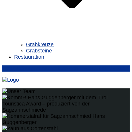
Grabkreuze
Grabsteine
Restauration
verkauf@sagzahnschmiede.com
+43 / 5337 / 62447