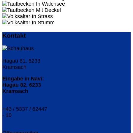
Kontakt
Hagau 81, 6233
Kramsach
Eingabe in Navi:
Hagau 82, 6233
Kramsach
+43 / 5337 / 62447
+43 / 5337 / 62447
- 10
verkauf@sagzahnschmiede.com