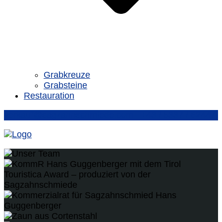
Grabkreuze
Grabsteine
Restauration
verkauf@sagzahnschmiede.com
+43 / 5337 / 62447