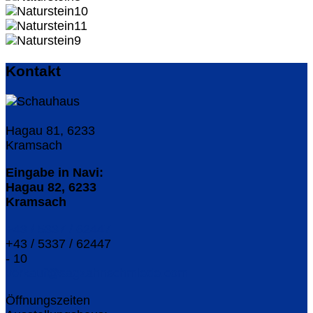
Kontakt
Hagau 81, 6233
Kramsach
Eingabe in Navi:
Hagau 82, 6233
Kramsach
+43 / 5337 / 62447
+43 / 5337 / 62447
- 10
verkauf@sagzahnschmiede.com
Öffnungszeiten