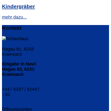
Kindergräber
mehr dazu...
Kontakt
Hagau 81, 6233
Kramsach
Eingabe in Navi:
Hagau 82, 6233
Kramsach
+43 / 5337 / 62447
+43 / 5337 / 62447
- 10
verkauf@sagzahnschmiede.com
Öffnungszeiten