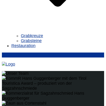
Grabkreuze
Grabsteine
Restauration
verkauf@sagzahnschmiede.com
+43 / 5337 / 62447