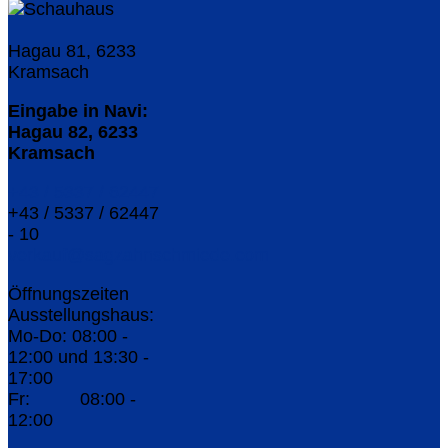
Hagau 81, 6233
Kramsach
Eingabe in Navi:
Hagau 82, 6233
Kramsach
+43 / 5337 / 62447
+43 / 5337 / 62447
- 10
verkauf@sagzahnschmiede.com
Öffnungszeiten
Ausstellungshaus:
Mo-Do: 08:00 -
12:00 und 13:30 -
17:00
Fr: 08:00 -
12:00