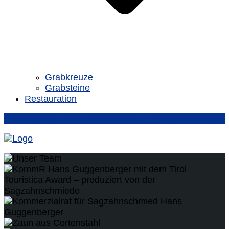
Grabkreuze
Grabsteine
Restauration
verkauf@sagzahnschmiede.com
+43 / 5337 / 62447