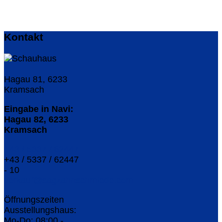
Kontakt
Hagau 81, 6233
Kramsach
Eingabe in Navi:
Hagau 82, 6233
Kramsach
+43 / 5337 / 62447
+43 / 5337 / 62447
- 10
verkauf@sagzahnschmiede.com
Öffnungszeiten
Ausstellungshaus:
Mo-Do: 08:00 -