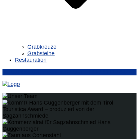
Grabkreuze
Grabsteine
Restauration
verkauf@sagzahnschmiede.com
+43 / 5337 / 62447