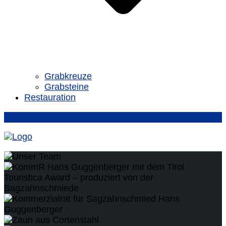
Grabkreuze
Grabsteine
Restauration
verkauf@sagzahnschmiede.com
+43 / 5337 / 62447