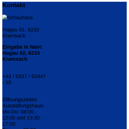
Kontakt
Hagau 81, 6233
Kramsach
Eingabe in Navi:
Hagau 82, 6233
Kramsach
+43 / 5337 / 62447
+43 / 5337 / 62447
- 10
verkauf@sagzahnschmiede.com
Öffnungszeiten
Ausstellungshaus:
Mo-Do: 08:00 -
12:00 und 13:30 -
17:00